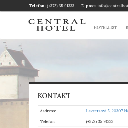
Telefon:
(+372) 35 91333
E-post:
info@centralhot
HOTELLIST
KONTAKT
Aadress:
Lavretsovi 5, 20307 N
Telefon:
(+372) 35 91333