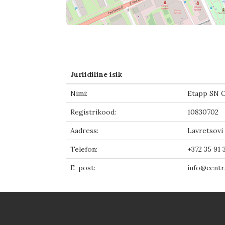
Juriidiline isik
Nimi:
Etapp SN 
Registrikood:
10830702
Aadress:
Lavretsovi 
Telefon:
+372 35 91 
E-post:
info@centr