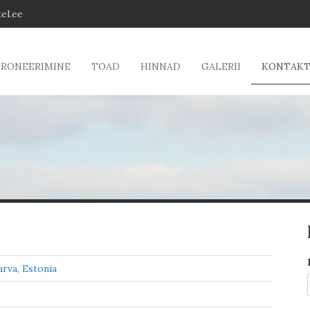
el.ee
BRONEERIMINE
TOAD
HINNAD
GALERII
KONTAK
arva, Estonia