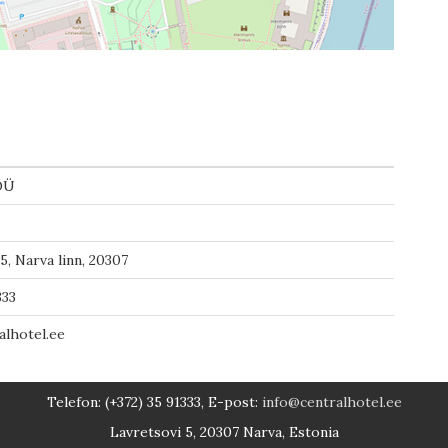
OÜ
5, Narva linn, 20307
333
alhotel.ee
Telefon: (+372) 35 91333, E-post:
info@centralhotel.ee
Lavretsovi 5, 20307 Narva, Estonia